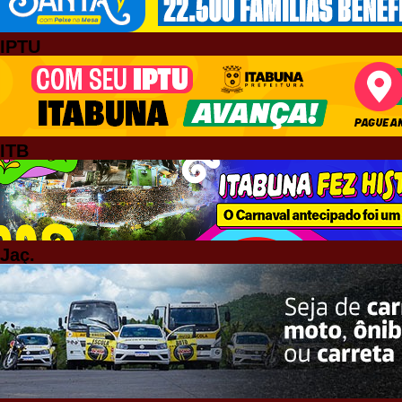
IPTU
ITB
Jaç.