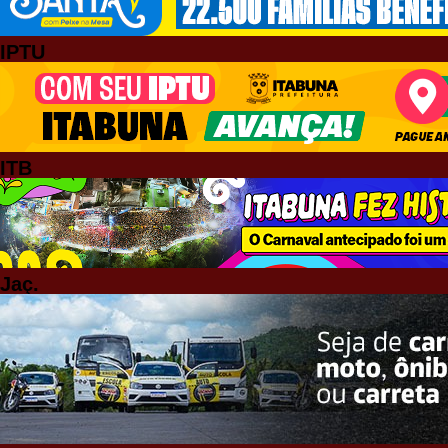
IPTU
ITB
Jaç.