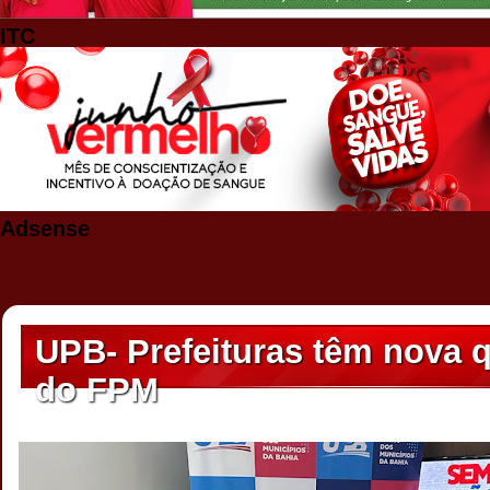
ITC
Adsense
UPB- Prefeituras têm nova 
do FPM