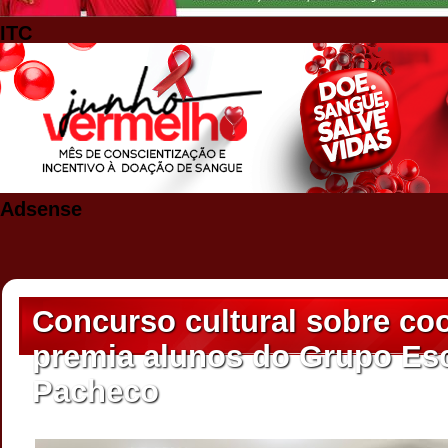
ITC
Adsense
Concurso cultural sobre co
premia alunos do Grupo Es
Pacheco