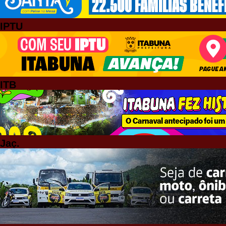
IPTU
ITB
Jaç.