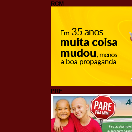
RCM
PRF