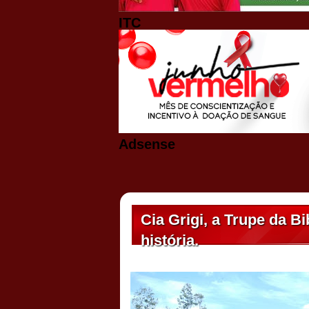
ITC
Adsense
Cia Grigi, a Trupe da B
história.