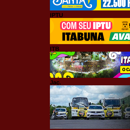
IPTU
ITB
Jaç.