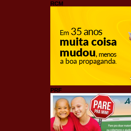
RCM
PRF