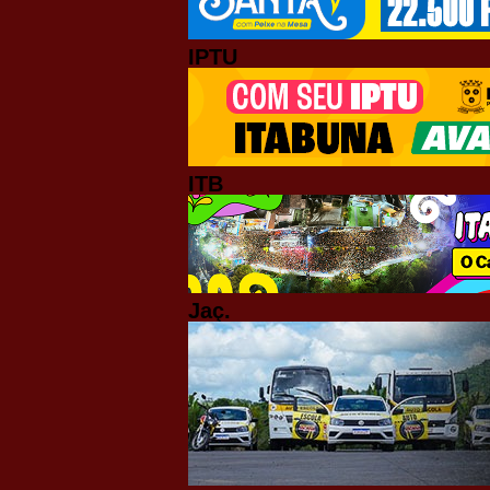
IPTU
ITB
Jaç.