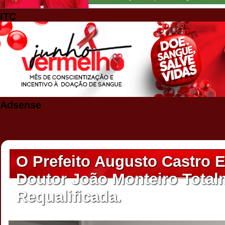
ITC
Adsense
O Prefeito Augusto Castro 
Doutor João Monteiro Total
Requalificada.