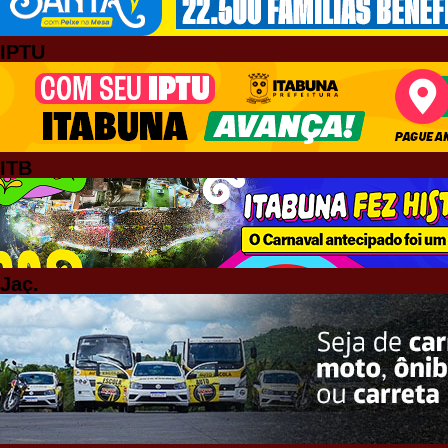
IPTU
ITB
Jaç.