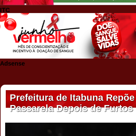
ITC
Adsense
Prefeitura de Itabuna Repõe
Passarela Depois de Furtos 