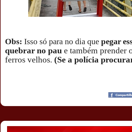
Obs:
Isso só para no dia que
pegar es
quebrar no pau
e também prender o
ferros velhos.
(Se a polícia procura
Postado por
CHAPARRAUS
às
21:01