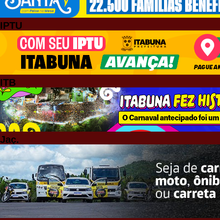
IPTU
ITB
Jaç.