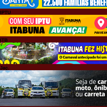
IPTU
ITB
Jaç.