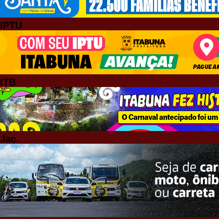
IPTU
ITB
Jaç.