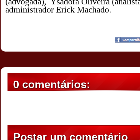
(advogada), Ysadora Oliveira (analista
administrador Erick Machado.
Postado por
CHAPARRAUS
às
21:21
0 comentários:
Postar um comentário