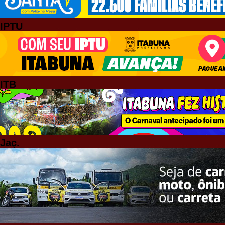
IPTU
ITB
Jaç.