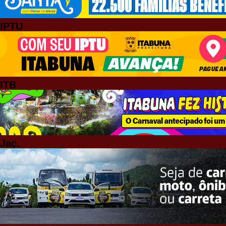
IPTU
ITB
Jaç.