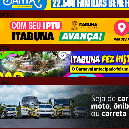
IPTU
ITB
Jaç.