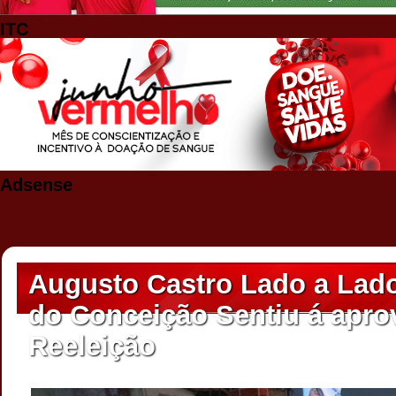
ITC
Adsense
Augusto Castro Lado a Lad
do Conceição Sentiu á apro
Reeleição