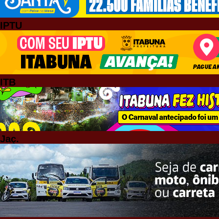
IPTU
ITB
Jaç.