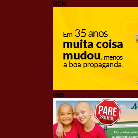
RCM
PRF