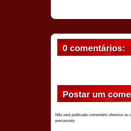
Postado por
CHAPARRAUS
às
09:00
0 comentários:
Postar um come
Não será publicado comentário ofensivo ou c
preconceito