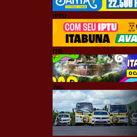
IPTU
ITB
Jaç.