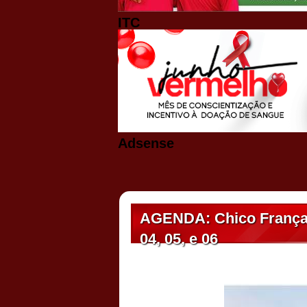
ITC
Adsense
AGENDA: Chico França C
04, 05, e 06