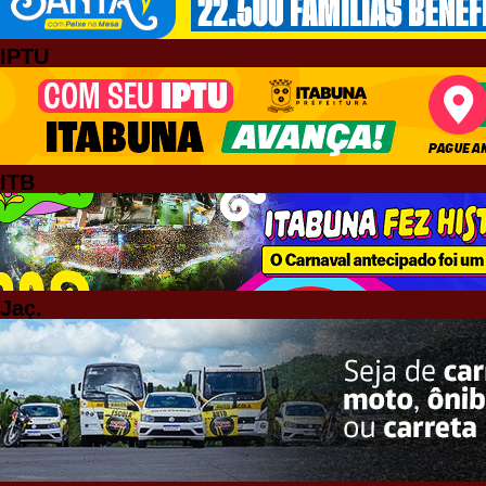
IPTU
ITB
Jaç.