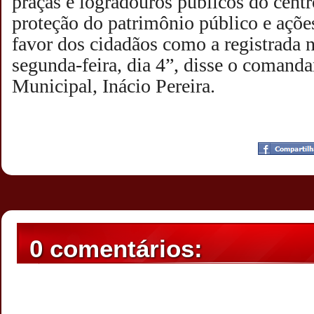
praças e logradouros públicos do centr
proteção do patrimônio público e açõ
favor dos cidadãos como a registrada 
segunda-feira, dia 4”, disse o comand
Municipal, Inácio Pereira.
Postado por
CHAPARRAUS
às
19:25
0 comentários: