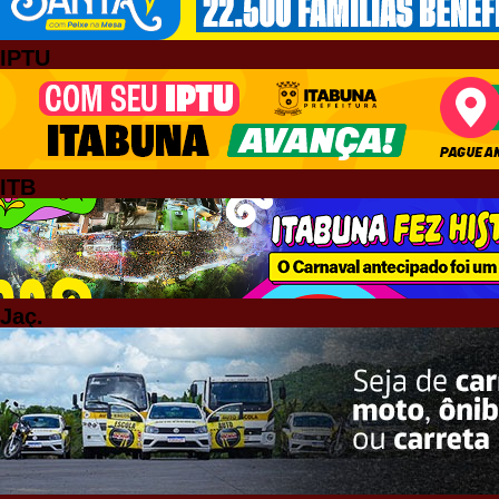
IPTU
ITB
Jaç.