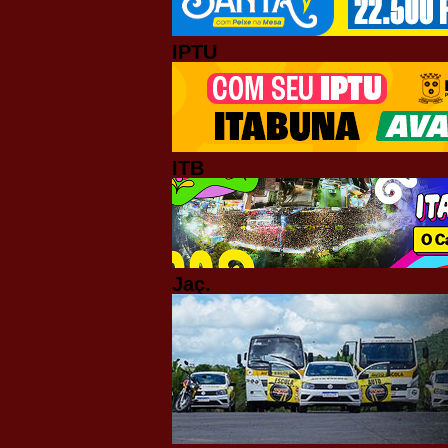
IPTU
ITB
Jaç.