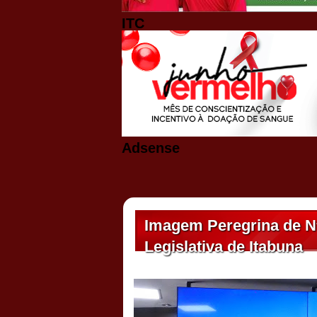
ITC
Adsense
Imagem Peregrina de Nª
Legislativa de Itabuna