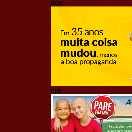
RCM
PRF