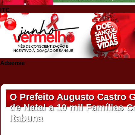
ITC
Adsense
O Prefeito Augusto Castro G
de Natal a 10 mil Famílias C
Itabuna