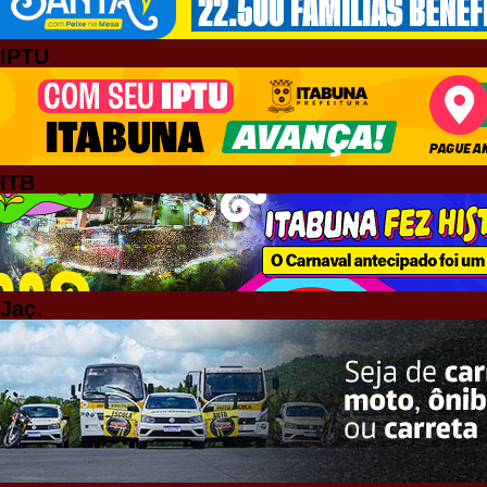
IPTU
ITB
Jaç.