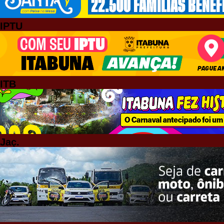
IPTU
ITB
Jaç.